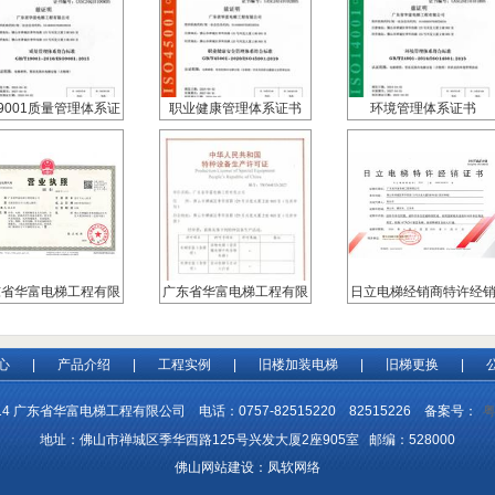
O9001质量管理体系证
职业健康管理体系证书
环境管理体系证书
书
东省华富电梯工程有限
广东省华富电梯工程有限
日立电梯经销商特许经
公司营业执照
公司特种设备生产许可证
证书
心
|
产品介绍
|
工程实例
|
旧楼加装电梯
|
旧梯更换
|
粤
 2014 广东省华富电梯工程有限公司 电话：0757-82515220 82515226 备案号：
地址：佛山市禅城区季华西路125号兴发大厦2座905室 邮编：528000
佛山网站建设：
凤软网络