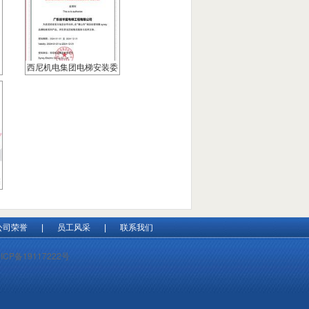
西尼机电集团电梯安装委
托书
销
公司荣誉
|
员工风采
|
联系我们
ICP备19117222号