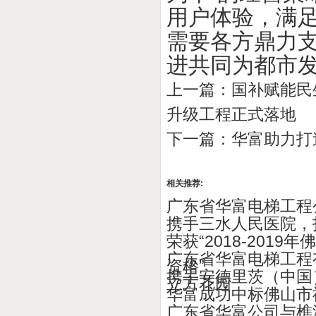
用户体验，满
需要各方鼎力
进共同为都市
上一篇：
国补赋能民
升级工程正式落地
下一篇：
华富助力打
相关推荐:
广东省华富电梯工程
携手三水人民医院，
荣获“2018-20
广东省华富电梯工程
资格”
携手安德里茨（中国
立方花园
华富成功中标佛山市
广东省华富公司与樵