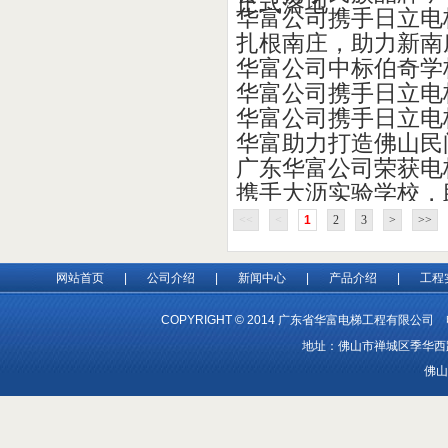
正式落地
华富公司携手日立电
扎根南庄，助力新南
华富公司中标伯奇学
华富公司携手日立电
华富公司携手日立电
华富助力打造佛山民
广东华富公司荣获电
携手大沥实验学校，
<<
<
1
2
3
>
>>
网站首页
|
公司介绍
|
新闻中心
|
产品介绍
|
工程
COPYRIGHT © 2014 广东省华富电梯工程有限公司 电
地址：佛山市禅城区季华西路1
佛山